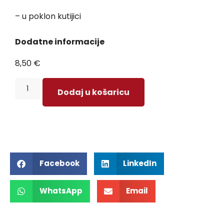
– u poklon kutijici
Dodatne informacije
8,50
€
Dodaj u košaricu
Facebook
LinkedIn
WhatsApp
Email