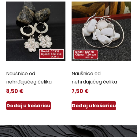
Naušnice od
Naušnice od
nehrđajućeg čelika
nehrđajućeg čelika
8,50
€
7,50
€
Dodaj u košaricu
Dodaj u košaricu