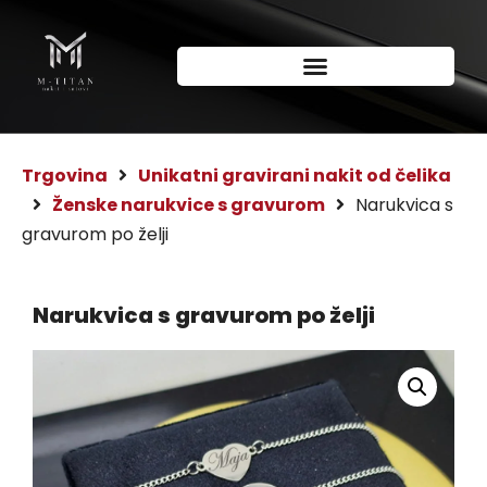
Trgovina
Unikatni gravirani nakit od čelika
Ženske narukvice s gravurom
Narukvica s
gravurom po želji
Narukvica s gravurom po želji