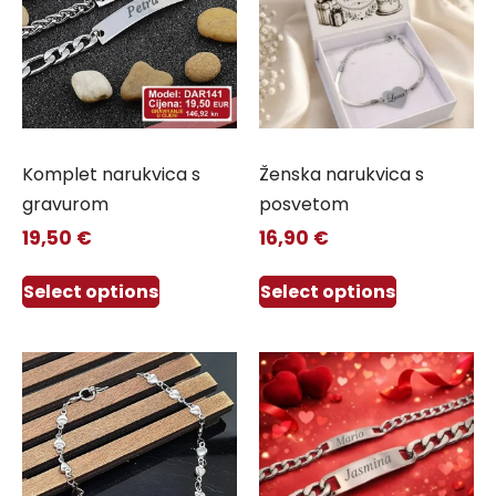
Komplet narukvica s
Ženska narukvica s
gravurom
posvetom
19,50
€
16,90
€
Select options
Select options