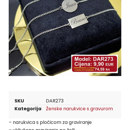
SKU
DAR273
Kategorija
Ženske narukvice s gravurom
– narukvica s pločicom za graviranje