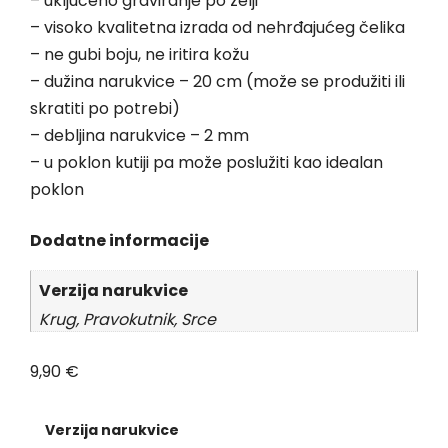
– uključeno graviranje po želji
– visoko kvalitetna izrada od nehrđajućeg čelika
– ne gubi boju, ne iritira kožu
– dužina narukvice – 20 cm (može se produžiti ili
skratiti po potrebi)
– debljina narukvice – 2 mm
– u poklon kutiji pa može poslužiti kao idealan
poklon
Dodatne informacije
Verzija narukvice
Krug, Pravokutnik, Srce
9,90
€
Verzija narukvice