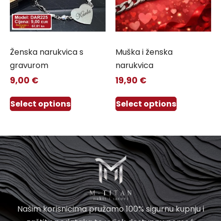
Ženska narukvica s
Muška i ženska
gravurom
narukvica
9,00
€
19,90
€
Select options
Select options
Našim korisnicima pružamo 100% sigurnu kupnju i