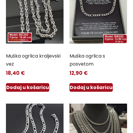
Muška ogrlica kraljevski
Muška ogrlica s
vez
posvetom
18,40
€
12,90
€
Dodaj u košaricu
Dodaj u košaricu