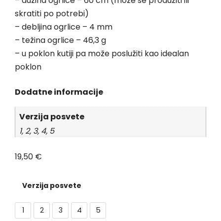
– dužina ogrlice – 60 cm (može se produžiti ili
skratiti po potrebi)
– debljina ogrlice – 4 mm
– težina ogrlice – 46,3 g
– u poklon kutiji pa može poslužiti kao idealan
poklon
Dodatne informacije
Verzija posvete
1, 2, 3, 4, 5
19,50
€
Verzija posvete
1
2
3
4
5