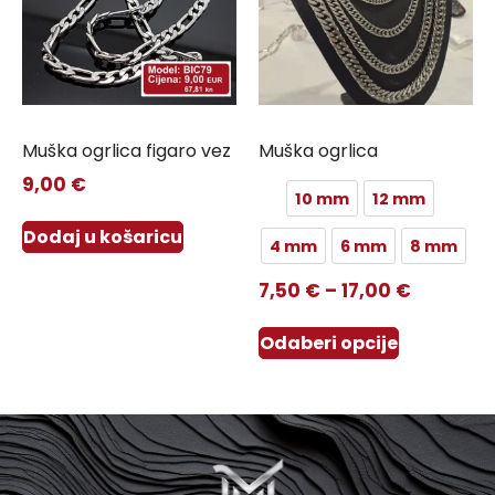
Muška ogrlica figaro vez
Muška ogrlica
9,00
€
10 mm
12 mm
Dodaj u košaricu
4 mm
6 mm
8 mm
7,50
€
–
17,00
€
Odaberi opcije