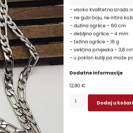
– visoko kvalitetna izrada 
– ne gubi boju, ne iritira kož
– dužina ogrlice – 60 cm
– debljina ogrlice – 4 mm
– težina ogrlice – 16 g
– veličina privjeska – 3,8 c
– u poklon kutiji pa može po
Dodatne informacije
12,90
€
Dodaj u košar