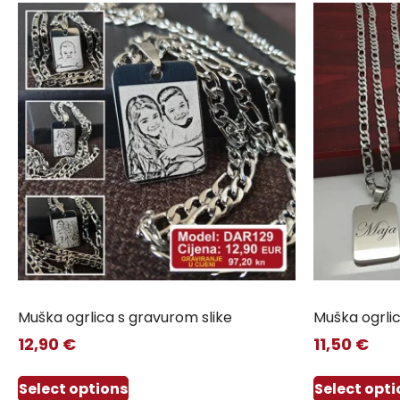
Muška ogrlica s gravurom slike
Muška ogrli
12,90
€
11,50
€
Select options
Select opti