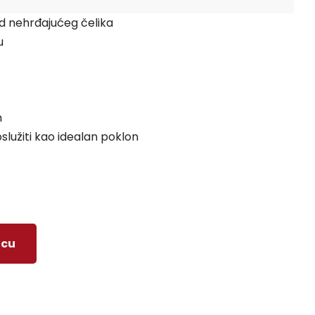
od nehrđajućeg čelika
u
m
služiti kao idealan poklon
icu