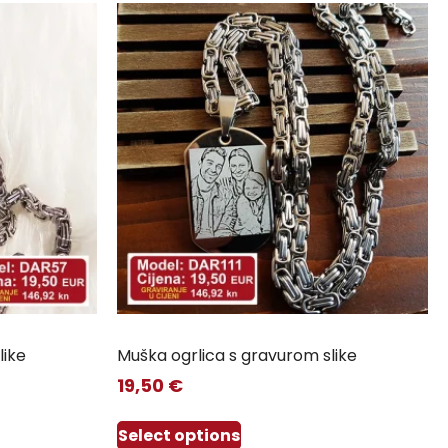
like
Muška ogrlica s gravurom slike
19,50
€
Select options