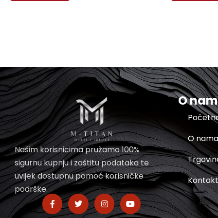
O na
Početn
O nam
Našim korisnicima pružamo 100%
Trgovin
sigurnu kupnju i zaštitu podataka te
uvijek dostupnu pomoć korisničke
Kontak
podrške.