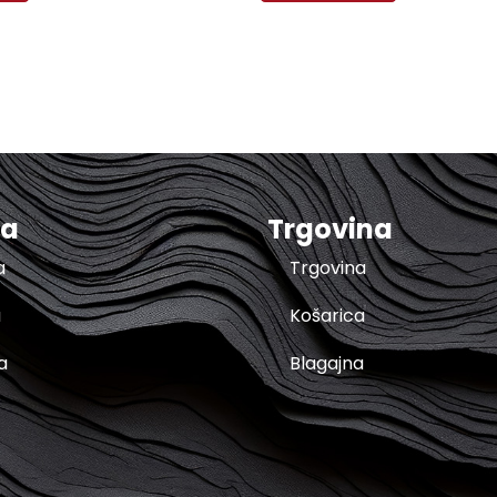
ma
Trgovina
a
Trgovina
a
Košarica
a
Blagajna
t