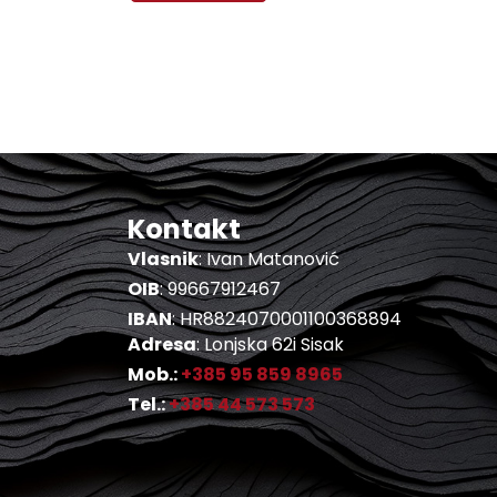
Kontakt
Vlasnik
: Ivan Matanović
OIB
: 99667912467
IBAN
: HR8824070001100368894
Adresa
: Lonjska 62i Sisak
Mob.:
+385 95 859 8965
Tel.:
+385 44 573 573