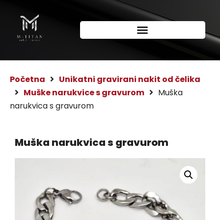
Početna
Unikatni gravirani nakit od čelika
Muške narukvice s gravurom
Muška
narukvica s gravurom
Muška narukvica s gravurom