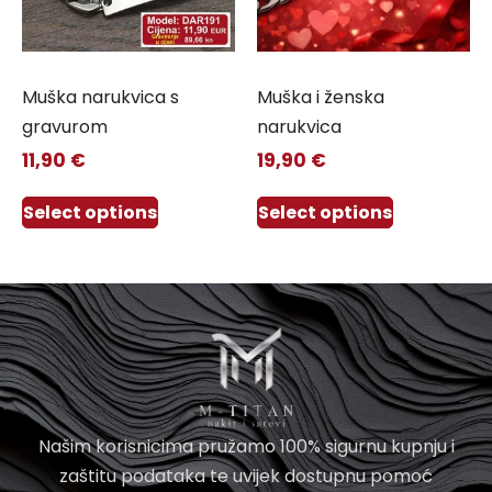
Muška narukvica s
Muška i ženska
gravurom
narukvica
11,90
€
19,90
€
Select options
Select options
Našim korisnicima pružamo 100% sigurnu kupnju i
zaštitu podataka te uvijek dostupnu pomoć