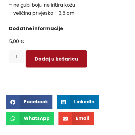
– ne gubi boju, ne iritira kožu
– veličina privjeska – 3,5 cm
Dodatne informacije
5,00
€
Dodaj u košaricu
Facebook
LinkedIn
WhatsApp
Email