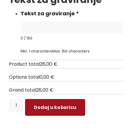
Tekst za graviranje
*
0
/
150
Min: 1 characters
Max: 150 characters
Product total
26,00
€
Options total
0,00
€
Grand total
26,00
€
Dodaj u košaricu