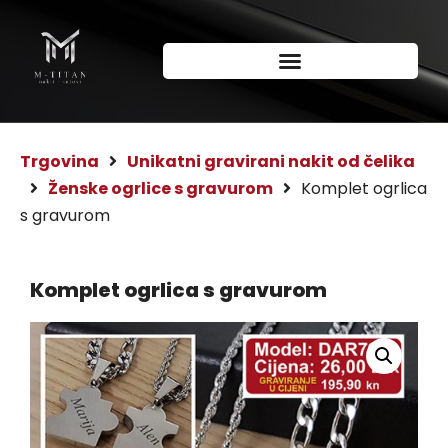
Trgovina
Unikatni gravirani nakit od čelika
Ženske ogrlice s gravurom
Komplet ogrlica
s gravurom
Komplet ogrlica s gravurom