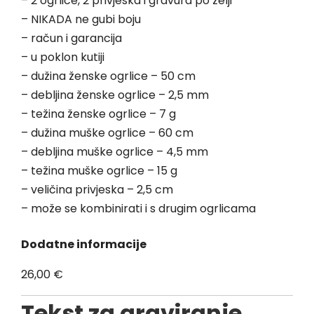
– 2 ogrlice, 2 privjeska i gravura po želji
– NIKADA ne gubi boju
– račun i garancija
– u poklon kutiji
– dužina ženske ogrlice – 50 cm
– debljina ženske ogrlice – 2,5 mm
– težina ženske ogrlice – 7 g
– dužina muške ogrlice – 60 cm
– debljina muške ogrlice – 4,5 mm
– težina muške ogrlice – 15 g
– veličina privjeska – 2,5 cm
– može se kombinirati i s drugim ogrlicama
Dodatne informacije
26,00
€
Tekst za graviranje