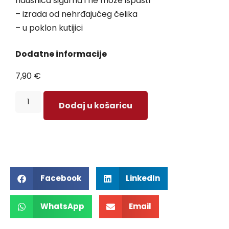
naušnica sigurna i ne može ispasti
– izrada od nehrđajućeg čelika
– u poklon kutijici
Dodatne informacije
7,90
€
Dodaj u košaricu
Facebook
LinkedIn
WhatsApp
Email