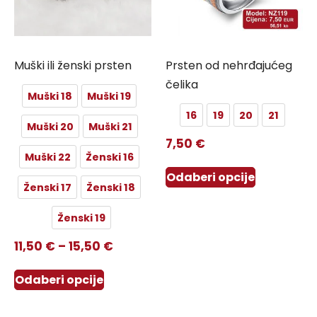
Muški ili ženski prsten
Prsten od nehrđajućeg
čelika
Muški 18
Muški 19
16
19
20
21
Muški 20
Muški 21
7,50
€
Muški 22
Ženski 16
Odaberi opcije
Ženski 17
Ženski 18
Ženski 19
11,50
€
–
15,50
€
Odaberi opcije