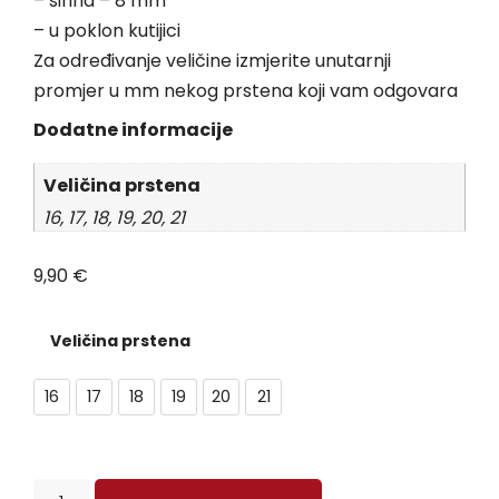
– širina – 8 mm
– u poklon kutijici
Za određivanje veličine izmjerite unutarnji
promjer u mm nekog prstena koji vam odgovara
Dodatne informacije
Veličina prstena
16, 17, 18, 19, 20, 21
9,90
€
Veličina prstena
16
17
18
19
20
21